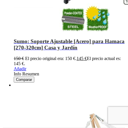
Sumo: Soporte Ajustable [Acero] para Hamaca
[270-320cm] Casa y Jardín
150
€
El precio original era: 150 €.
145
€
El precio actual es:
145 €.
Añadir
Info Resumen
Comparar