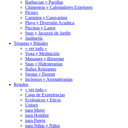
Barbacoas y Parrillas
Chimeneas y Calentadores Exteriores
Picnics
Camping y Caravaning
Playa y Diversión Acuática
Piscinas y Lagos
Spas y Jacuzzis de Jardín
Jardinería
Terapias y Rituales
» ver todo «
Yoga y Meditación
Massages y Bienestar
Spas y Hidroterapias
Baños Relajantes
Siestas y Dormir
Inciensos y Aromaterapias
Regalos
» ver todo «
Cajas de Experiencias
Ecologicos y Eticos
Unisex
para Mujer
para Hombre
para Pareja
para Niñas y Niños