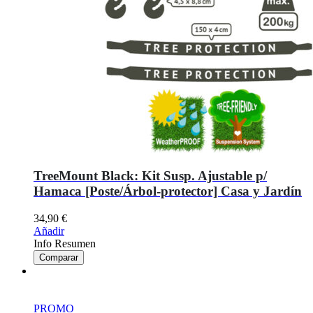
TreeMount Black: Kit Susp. Ajustable p/
Hamaca [Poste/Árbol-protector] Casa y Jardín
34,90
€
Añadir
Info Resumen
Comparar
PROMO