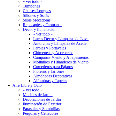
» ver todo «
Tumbonas
Chaises Longues
Sillones y Sofás
Sillas Mecedoras
Reposapiés y Otomanas
Decor y Iluminación
» ver todo «
Luces Decor y Lámparas de Lava
Antorchas y Lámparas de Aceite
Faroles y Portavelas
Chimeneas y Accesorios
Campanas-Viento y Atrapasueños
Molinillos y Hilanderos de Viento
Comederos para Pájaros
Floreros y Jarrones
Almohadas Decorativas
Alfombras y Tapetes
Aire Libre y Ocio
» ver todo «
Muebles de Jardín
Decoraciones de Jardín
Iluminación de Exterior
Parasoles y Sombrillas
Pérgolas y Cenadores