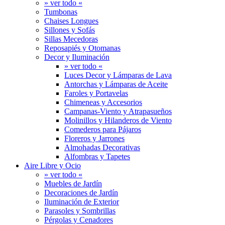
» ver todo «
Tumbonas
Chaises Longues
Sillones y Sofás
Sillas Mecedoras
Reposapiés y Otomanas
Decor y Iluminación
» ver todo «
Luces Decor y Lámparas de Lava
Antorchas y Lámparas de Aceite
Faroles y Portavelas
Chimeneas y Accesorios
Campanas-Viento y Atrapasueños
Molinillos y Hilanderos de Viento
Comederos para Pájaros
Floreros y Jarrones
Almohadas Decorativas
Alfombras y Tapetes
Aire Libre y Ocio
» ver todo «
Muebles de Jardín
Decoraciones de Jardín
Iluminación de Exterior
Parasoles y Sombrillas
Pérgolas y Cenadores