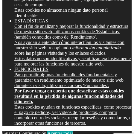
cesta de compras.
Estas cookies no almacenan ningún dato personal
identificable.
ESTADÍSTICAS
Con el fin de analizar y mejorar la funcionalidad y estructura
de nuestro sitio web, utilizamos cookies de 'Estadísticas'
(también conocidos como de 'Rendimiento'.
Nos ayudan a entender cómo interactúan los visitantes con
nuestro sitio web, recopilando
información anonimizada
sobre las páginas visitadas y los enlaces clicados.
Estos datos no son identificativos y se utilizan exclusivamente
para mejorar las funciones de nuestro sitio web.
FUNCIONALES
Para permitir algunas funcionalidades fundamentales y
garantizar un rendimiento optimizado de nuestro sitio web
durante su visita, utilizamos cookies 'Funcionales'.
Por favor tenga en cuenta que desactivar estas cookies
resultará en la pérdida de algunas funcionalidades del
sitio web.
Estas cookies ayudan en funciones específicas, como procesar
el pago de pedidos, ver videos de productos, compartir
contenido en redes sociales, recopilar reseñas y comentarios, e
incorporar otras funciones de terceros.
Guardar Configuración
Aceptar todas