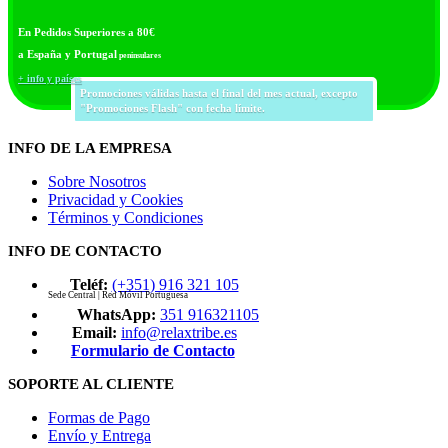
En Pedidos Superiores a 80€
a España y Portugal
peninsulares
+ info y países
Promociones válidas hasta el final del mes actual, excepto
"Promociones Flash" con fecha límite.
INFO DE LA EMPRESA
Sobre Nosotros
Privacidad y Cookies
Términos y Condiciones
INFO DE CONTACTO
Teléf:
(+351) 916 321 105
Sede Central | Red Móvil Portuguesa
WhatsApp:
351 916321105
Email:
info@relaxtribe.es
Formulario de Contacto
SOPORTE AL CLIENTE
Formas de Pago
Envío y Entrega