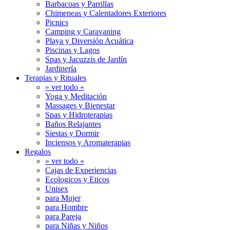
Barbacoas y Parrillas
Chimeneas y Calentadores Exteriores
Picnics
Camping y Caravaning
Playa y Diversión Acuática
Piscinas y Lagos
Spas y Jacuzzis de Jardín
Jardinería
Terapias y Rituales
» ver todo «
Yoga y Meditación
Massages y Bienestar
Spas y Hidroterapias
Baños Relajantes
Siestas y Dormir
Inciensos y Aromaterapias
Regalos
» ver todo «
Cajas de Experiencias
Ecologicos y Eticos
Unisex
para Mujer
para Hombre
para Pareja
para Niñas y Niños