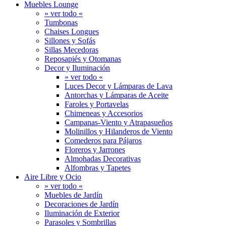
Muebles Lounge
» ver todo «
Tumbonas
Chaises Longues
Sillones y Sofás
Sillas Mecedoras
Reposapiés y Otomanas
Decor y Iluminación
» ver todo «
Luces Decor y Lámparas de Lava
Antorchas y Lámparas de Aceite
Faroles y Portavelas
Chimeneas y Accesorios
Campanas-Viento y Atrapasueños
Molinillos y Hilanderos de Viento
Comederos para Pájaros
Floreros y Jarrones
Almohadas Decorativas
Alfombras y Tapetes
Aire Libre y Ocio
» ver todo «
Muebles de Jardín
Decoraciones de Jardín
Iluminación de Exterior
Parasoles y Sombrillas