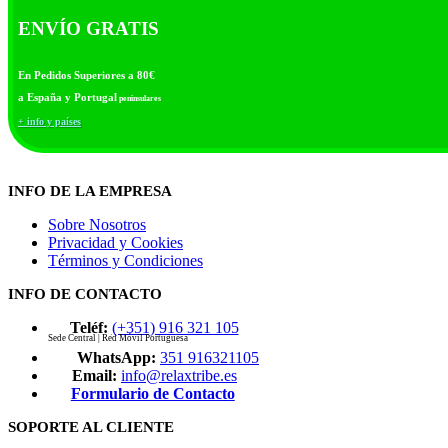
ENVÍO GRATIS
En Pedidos Superiores a 80€
a España y Portugal
peninsulares
+ info y países
INFO DE LA EMPRESA
Sobre Nosotros
Privacidad y Cookies
Términos y Condiciones
INFO DE CONTACTO
Teléf:
(+351) 916 321 105
Sede Central | Red Móvil Portuguesa
WhatsApp:
351 916321105
Email:
info@relaxtribe.es
Formulario de Contacto
SOPORTE AL CLIENTE