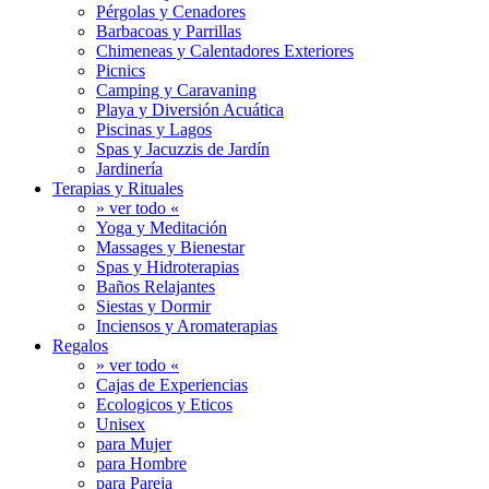
Pérgolas y Cenadores
Barbacoas y Parrillas
Chimeneas y Calentadores Exteriores
Picnics
Camping y Caravaning
Playa y Diversión Acuática
Piscinas y Lagos
Spas y Jacuzzis de Jardín
Jardinería
Terapias y Rituales
» ver todo «
Yoga y Meditación
Massages y Bienestar
Spas y Hidroterapias
Baños Relajantes
Siestas y Dormir
Inciensos y Aromaterapias
Regalos
» ver todo «
Cajas de Experiencias
Ecologicos y Eticos
Unisex
para Mujer
para Hombre
para Pareja