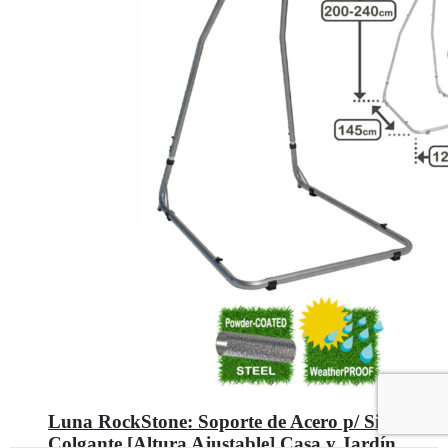
Luna RockStone: Soporte de Acero p/ Silla
Colgante [Altura Ajustable] Casa y Jardín