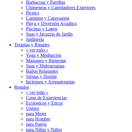
Barbacoas y Parrillas
Chimeneas y Calentadores Exteriores
Picnics
Camping y Caravaning
Playa y Diversión Acuática
Piscinas y Lagos
Spas y Jacuzzis de Jardín
Jardinería
Terapias y Rituales
» ver todo «
Yoga y Meditación
Massages y Bienestar
Spas y Hidroterapias
Baños Relajantes
Siestas y Dormir
Inciensos y Aromaterapias
Regalos
» ver todo «
Cajas de Experiencias
Ecologicos y Eticos
Unisex
para Mujer
para Hombre
para Pareja
para Niñas y Niños