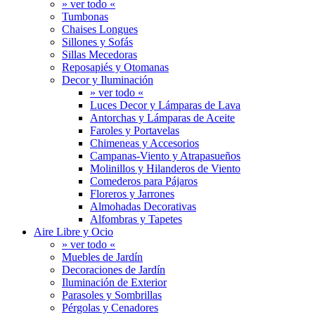
» ver todo «
Tumbonas
Chaises Longues
Sillones y Sofás
Sillas Mecedoras
Reposapiés y Otomanas
Decor y Iluminación
» ver todo «
Luces Decor y Lámparas de Lava
Antorchas y Lámparas de Aceite
Faroles y Portavelas
Chimeneas y Accesorios
Campanas-Viento y Atrapasueños
Molinillos y Hilanderos de Viento
Comederos para Pájaros
Floreros y Jarrones
Almohadas Decorativas
Alfombras y Tapetes
Aire Libre y Ocio
» ver todo «
Muebles de Jardín
Decoraciones de Jardín
Iluminación de Exterior
Parasoles y Sombrillas
Pérgolas y Cenadores