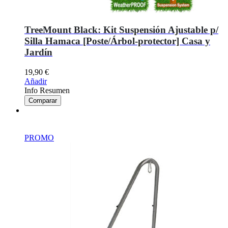
TreeMount Black: Kit Suspensión Ajustable p/
Silla Hamaca [Poste/Árbol-protector] Casa y
Jardín
19,90
€
Añadir
Info Resumen
Comparar
PROMO