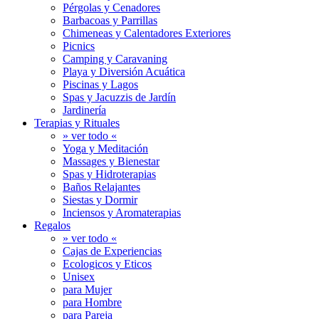
Pérgolas y Cenadores
Barbacoas y Parrillas
Chimeneas y Calentadores Exteriores
Picnics
Camping y Caravaning
Playa y Diversión Acuática
Piscinas y Lagos
Spas y Jacuzzis de Jardín
Jardinería
Terapias y Rituales
» ver todo «
Yoga y Meditación
Massages y Bienestar
Spas y Hidroterapias
Baños Relajantes
Siestas y Dormir
Inciensos y Aromaterapias
Regalos
» ver todo «
Cajas de Experiencias
Ecologicos y Eticos
Unisex
para Mujer
para Hombre
para Pareja