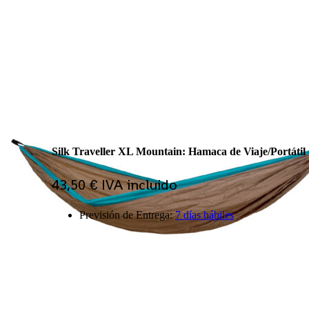
ES
EN
PT
Bienvenid@ a nuestra tienda
Comparar
Favoritos
MiCuenta
Log In
Silk Traveller XL Mountain: Hamaca de Viaje/Portátil
43,50
€
IVA incluido
Previsión de Entrega:
7 días hábiles
Búsqueda de productos
Llámenos
¿Preguntas?