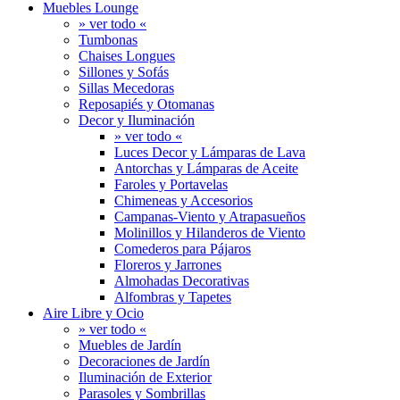
Muebles Lounge
» ver todo «
Tumbonas
Chaises Longues
Sillones y Sofás
Sillas Mecedoras
Reposapiés y Otomanas
Decor y Iluminación
» ver todo «
Luces Decor y Lámparas de Lava
Antorchas y Lámparas de Aceite
Faroles y Portavelas
Chimeneas y Accesorios
Campanas-Viento y Atrapasueños
Molinillos y Hilanderos de Viento
Comederos para Pájaros
Floreros y Jarrones
Almohadas Decorativas
Alfombras y Tapetes
Aire Libre y Ocio
» ver todo «
Muebles de Jardín
Decoraciones de Jardín
Iluminación de Exterior
Parasoles y Sombrillas